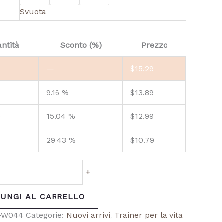
Svuota
ntità
Sconto (%)
Prezzo
—
$
15.29
9.16 %
$
13.89
9
15.04 %
$
12.99
29.43 %
$
10.79
+
IUNGI AL CARRELLO
-W044
Categorie:
Nuovi arrivi
,
Trainer per la vita