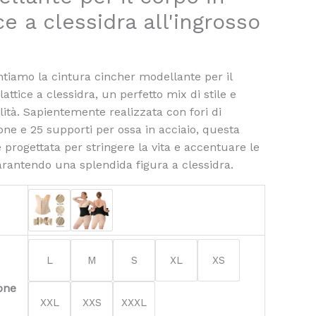
r
ice a clessidra all'ingrosso
ntiamo la cintura cincher modellante per il
lattice a clessidra, un perfetto mix di stile e
lità. Sapientemente realizzata con fori di
one e 25 supporti per ossa in acciaio, questa
 progettata per stringere la vita e accentuare le
arantendo una splendida figura a clessidra.
L
M
S
XL
XS
one
XXL
XXS
XXXL