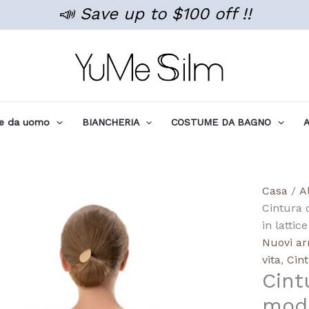
📣 Save up to $100 off !!
te da uomo
BIANCHERIA
COSTUME DA BAGNO
A
Quanti
Casa
/
A
Wholes
Cintura 
Hourgl
in lattic
Latex
Nuovi arr
Body
vita
,
Cint
Cint
Shapi
Waist
mode