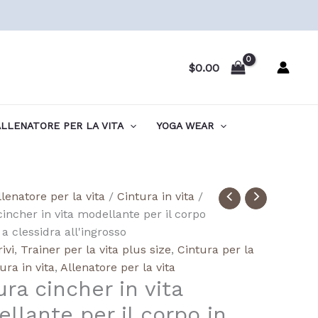
$
0.00
LLENATORE PER LA VITA
YOGA WEAR
tà
llenatore per la vita
/
Cintura in vita
/
ale
cincher in vita modellante per il corpo
ass
e a clessidra all'ingrosso
ivi
,
Trainer per la vita plus size
,
Cintura per la
ura in vita
,
Allenatore per la vita
ura cincher in vita
ng
llante per il corpo in