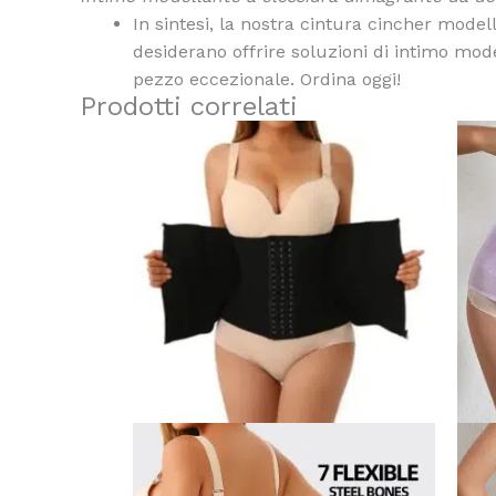
In sintesi, la nostra cintura cincher modell
desiderano offrire soluzioni di intimo mod
pezzo eccezionale. Ordina oggi!
Prodotti correlati
Questo
prodotto
ha
più
varianti.
Le
opzioni
possono
essere
scelte
nella
pagina
del
prodotto