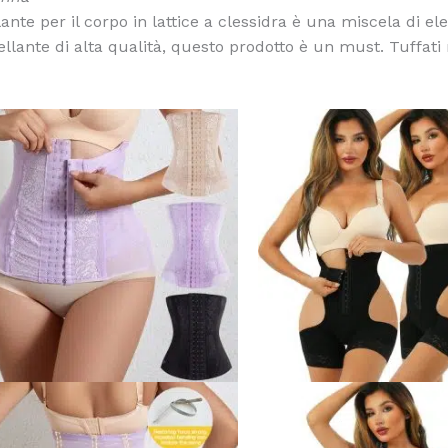
ante per il corpo in lattice a clessidra è una miscela di el
ellante di alta qualità, questo prodotto è un must. Tuffati
Questo
prodotto
ha
più
varianti.
Le
opzioni
possono
essere
scelte
nella
pagina
del
prodotto