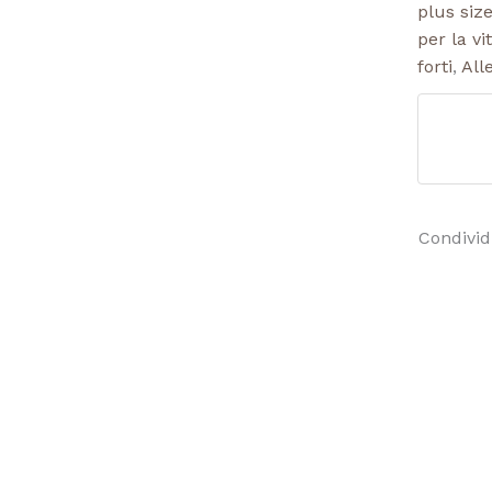
plus siz
per la vi
forti
,
All
Condividi