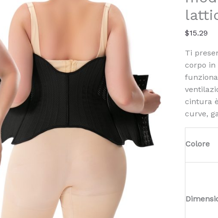
Cinche
latt
Belt
$
15.29
Ti prese
corpo in 
funziona
ventilazi
cintura è
curve, g
Colore
Dimensi