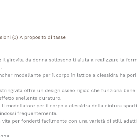
ioni (0)
A proposito di tasse
:
Il girovita da donna sottoseno ti aiuta a realizzare la form
.
cher modellante per il corpo in lattice a clessidra ha pori
 stringivita offre un design osseo rigido che funziona bene
ffetto snellente duraturo.
:
Il modellatore per il corpo a clessidra della cintura sportiv
o indossi frequentemente.
in vita per fonderti facilmente con una varietà di stili, adat
onna