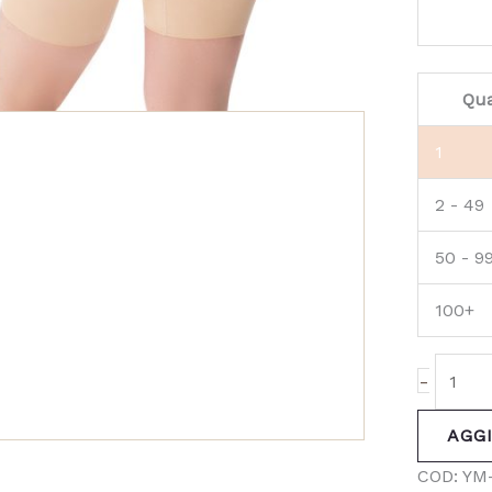
Qua
1
2 - 49
50 - 9
100+
-
AGG
COD:
YM