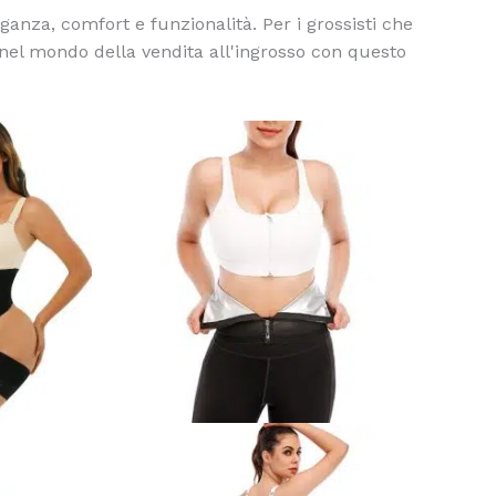
eganza, comfort e funzionalità. Per i grossisti che
 nel mondo della vendita all'ingrosso con questo
Questo
Questo
prodotto
prodotto
ha
ha
più
più
varianti.
varianti.
Le
Le
opzioni
opzioni
possono
possono
essere
essere
scelte
scelte
nella
nella
pagina
pagina
del
del
prodotto
prodotto