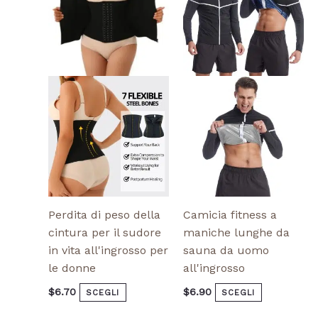
più
più
varianti.
varianti.
Le
Le
opzioni
opzioni
possono
possono
essere
essere
scelte
scelte
nella
nella
pagina
pagina
del
del
prodotto
prodotto
Perdita di peso della
Camicia fitness a
cintura per il sudore
maniche lunghe da
in vita all'ingrosso per
sauna da uomo
le donne
all'ingrosso
$
6.70
$
6.90
SCEGLI
SCEGLI