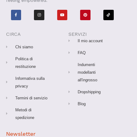
feeling empowered.
F
I
Y
P
T
a
n
o
i
i
c
s
u
n
k
e
t
t
t
t
b
a
u
e
o
o
g
b
r
k
o
r
e
e
CIRCA
SERVIZI
k
a
s
-
m
t
Il mio account
f
Chi siamo
FAQ
Politica di
Indumenti
restituzione
modellanti
Informativa sulla
all'ingrosso
privacy
Dropshipping
Termini di servizio
Blog
Metodi di
spedizione
Newsletter