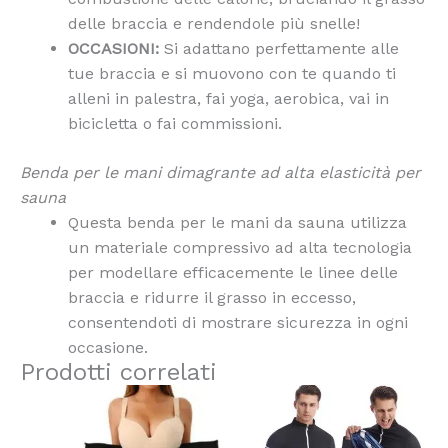
delle braccia e rendendole più snelle!
OCCASIONI:
Si adattano perfettamente alle
tue braccia e si muovono con te quando ti
alleni in palestra, fai yoga, aerobica, vai in
bicicletta o fai commissioni.
Benda per le mani dimagrante ad alta elasticità per
sauna
Questa benda per le mani da sauna utilizza
un materiale compressivo ad alta tecnologia
per modellare efficacemente le linee delle
braccia e ridurre il grasso in eccesso,
consentendoti di mostrare sicurezza in ogni
occasione.
Prodotti correlati
Questo
Questo
prodotto
prodotto
ha
ha