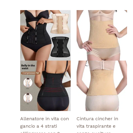
Questo
Questo
prodotto
prodotto
ha
ha
più
più
varianti.
varianti.
Le
Le
opzioni
opzioni
possono
possono
essere
essere
scelte
scelte
nella
nella
pagina
pagina
del
del
prodotto
prodotto
Allenatore in vita con
Cintura cincher in
gancio a 4 strati
vita traspirante e