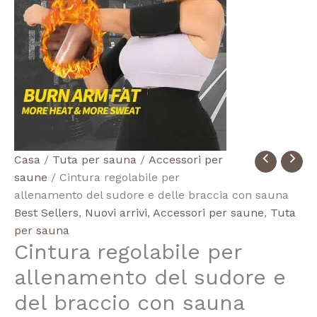
Quantità
Casa
/
Tuta per sauna
/
Accessori per
Sauna
saune
/ Cintura regolabile per
Adjustable
allenamento del sudore e delle braccia con sauna
Sweat
Best Sellers
,
Nuovi arrivi
,
Accessori per saune
,
Tuta
Steam
per sauna
Cintura regolabile per
Arm
Training
allenamento del sudore e
Belt
del braccio con sauna