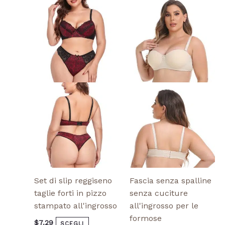
Questo
Questo
prodotto
prodotto
ha
ha
più
più
varianti.
varianti.
Le
Le
opzioni
opzioni
possono
possono
essere
essere
scelte
scelte
nella
nella
pagina
pagina
del
del
prodotto
prodotto
Set di slip reggiseno
Fascia senza spalline
taglie forti in pizzo
senza cuciture
stampato all'ingrosso
all'ingrosso per le
formose
$
7.29
SCEGLI