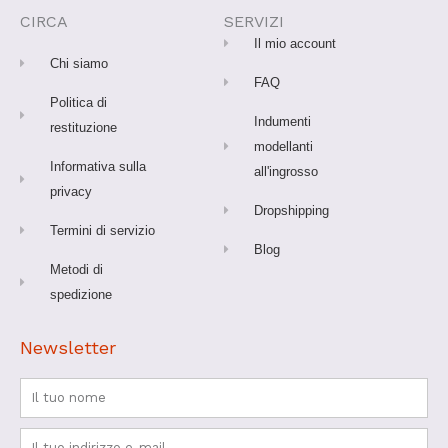
o
g
b
r
k
o
r
e
e
CIRCA
SERVIZI
k
a
s
-
m
t
Il mio account
f
Chi siamo
FAQ
Politica di
Indumenti
restituzione
modellanti
Informativa sulla
all'ingrosso
privacy
Dropshipping
Termini di servizio
Blog
Metodi di
spedizione
Newsletter
Nome
Email