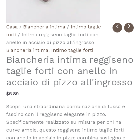
Quantità
Casa
/
Biancheria intima
/
Intimo taglie
Wholesale
forti
/ Intimo reggiseno taglie forti con
Lace
anello in acciaio di pizzo all'ingrosso
Steel
Biancheria intima
,
Intimo taglie forti
Biancheria intima reggiseno
Ring
Plus
taglie forti con anello in
Size
acciaio di pizzo all'ingrosso
Bra
Underwear
$
5.89
Scopri una straordinaria combinazione di lusso e
fascino con il reggiseno elegante in pizzo.
Specificamente realizzato su misura per chi ha
curve ampie, questo reggiseno intimo taglie forti
con anello in acciaio in pizzo combina sostegno e