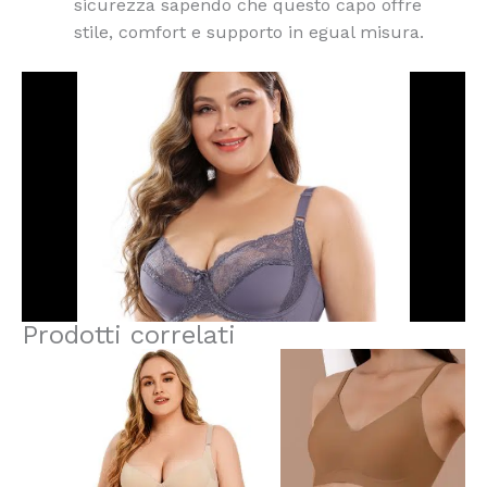
sicurezza sapendo che questo capo offre
stile, comfort e supporto in egual misura.
Prodotti correlati
Questo
Questo
prodotto
prodotto
ha
ha
più
più
varianti.
varianti.