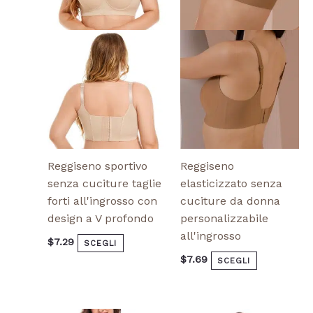
Le
Le
opzioni
opzioni
possono
possono
essere
essere
scelte
scelte
nella
nella
pagina
pagina
del
del
prodotto
prodotto
Reggiseno sportivo
Reggiseno
senza cuciture taglie
elasticizzato senza
forti all'ingrosso con
cuciture da donna
design a V profondo
personalizzabile
all'ingrosso
$
7.29
SCEGLI
$
7.69
SCEGLI