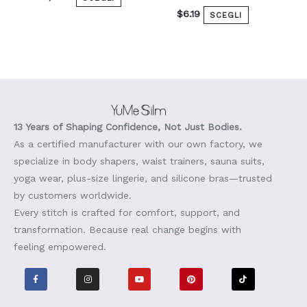
$
6.19
SCEGLI
13 Years of Shaping Confidence, Not Just Bodies.
As a certified manufacturer with our own factory, we
specialize in body shapers, waist trainers, sauna suits,
yoga wear, plus-size lingerie, and silicone bras—trusted
by customers worldwide.
Every stitch is crafted for comfort, support, and
transformation. Because real change begins with
feeling empowered.
F
I
Y
P
T
a
n
o
i
i
c
s
u
n
k
e
t
t
t
t
b
a
u
e
o