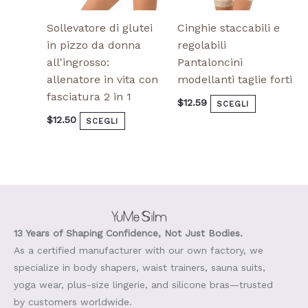
prodotto
prodotto
Sollevatore di glutei
Cinghie staccabili e
in pizzo da donna
regolabili
all'ingrosso:
Pantaloncini
allenatore in vita con
modellanti taglie forti
fasciatura 2 in 1
$
12.59
SCEGLI
$
12.50
SCEGLI
13 Years of Shaping Confidence, Not Just Bodies.
As a certified manufacturer with our own factory, we
specialize in body shapers, waist trainers, sauna suits,
yoga wear, plus-size lingerie, and silicone bras—trusted
by customers worldwide.