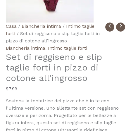
Quantità
Casa
/
Biancheria intima
/
Intimo taglie
Wholesale
forti
/ Set di reggiseno e slip taglie forti in
Cotton
pizzo di cotone all'ingrosso
Lace
Biancheria intima
,
Intimo taglie forti
Set di reggiseno e slip
Plus
Size
taglie forti in pizzo di
Bra
cotone all'ingrosso
and
Panty
$
7.99
Sets
Scatena la tentatrice del pizzo che è in te con
l'ultima versione, uno allettante set con reggiseno
oversize e perizoma. Progettato per le bellezze a
figura intera, questo set di reggiseno e slip taglie
forti in pizzo di cotone ultrasottile ridefinisce