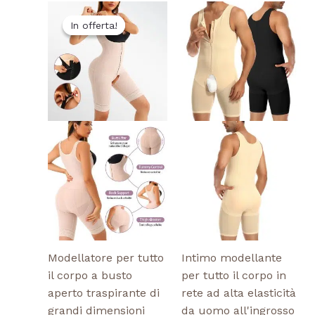
Il
Il
Questo
Questo
prezzo
prezzo
In offerta!
In offerta!
prodotto
prodotto
originale
attuale
ha
ha
era:
è:
$15.80.
$13.00.
più
più
varianti.
varianti.
Le
Le
opzioni
opzioni
possono
possono
essere
essere
scelte
scelte
nella
nella
pagina
pagina
del
del
prodotto
prodotto
Modellatore per tutto
Intimo modellante
il corpo a busto
per tutto il corpo in
aperto traspirante di
rete ad alta elasticità
grandi dimensioni
da uomo all'ingrosso