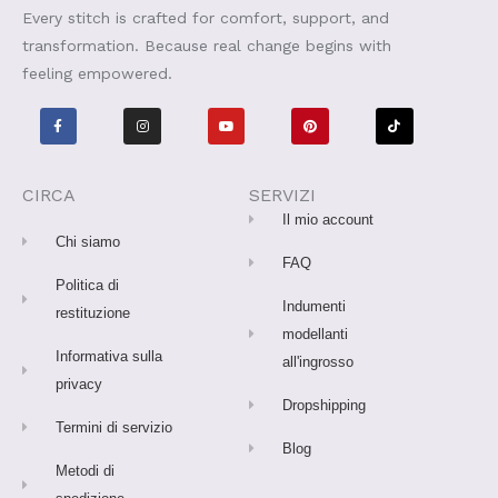
Every stitch is crafted for comfort, support, and
transformation. Because real change begins with
feeling empowered.
F
I
Y
P
T
a
n
o
i
i
c
s
u
n
k
e
t
t
t
t
b
a
u
e
o
o
g
b
r
k
o
r
e
e
CIRCA
SERVIZI
k
a
s
-
m
t
Il mio account
f
Chi siamo
FAQ
Politica di
Indumenti
restituzione
modellanti
Informativa sulla
all'ingrosso
privacy
Dropshipping
Termini di servizio
Blog
Metodi di