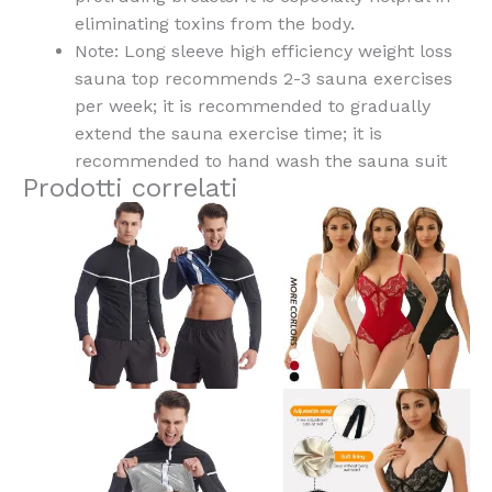
eliminating toxins from the body.
Note: Long sleeve high efficiency weight loss
sauna top recommends 2-3 sauna exercises
per week; it is recommended to gradually
extend the sauna exercise time; it is
recommended to hand wash the sauna suit
Prodotti correlati
Questo
Questo
prodotto
prodotto
ha
ha
più
più
varianti.
varianti.
Le
Le
opzioni
opzioni
possono
possono
essere
essere
scelte
scelte
nella
nella