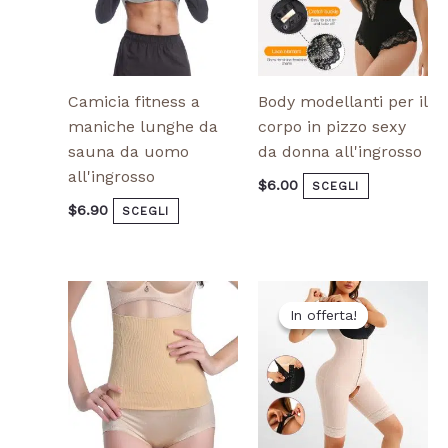
pagina
pagina
del
del
prodotto
prodotto
Camicia fitness a
Body modellanti per il
maniche lunghe da
corpo in pizzo sexy
sauna da uomo
da donna all'ingrosso
all'ingrosso
$
6.00
SCEGLI
$
6.90
SCEGLI
Il
Il
Questo
Que
prezzo
prezzo
In offerta!
In offerta!
prodotto
pro
originale
attuale
ha
ha
era:
è:
$15.80.
$13.00.
più
più
varianti.
vari
Le
Le
opzioni
opz