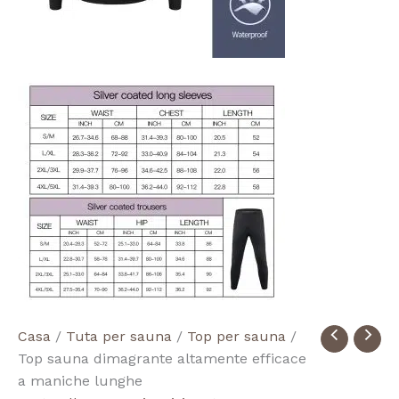
Quantità
Casa
/
Tuta per sauna
/
Top per sauna
/
Long
Top sauna dimagrante altamente efficace
Sleeve
a maniche lunghe