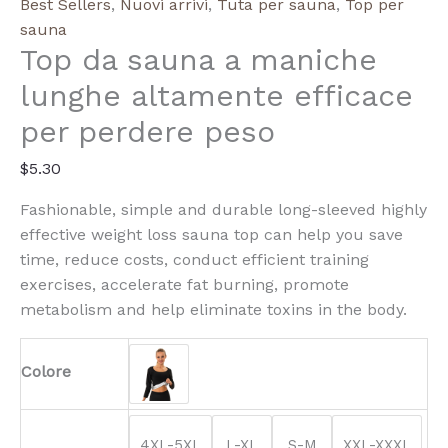
Highly
Best Sellers
,
Nuovi arrivi
,
Tuta per sauna
,
Top per
Effective
sauna
Top da sauna a maniche
Weight
Loss
lunghe altamente efficace
Sauna
per perdere peso
Top
$
5.30
Fashionable, simple and durable long-sleeved highly
effective weight loss sauna top can help you save
time, reduce costs, conduct efficient training
exercises, accelerate fat burning, promote
metabolism and help eliminate toxins in the body.
Colore
4XL-5XL
L-XL
S-M
XXL-XXXL