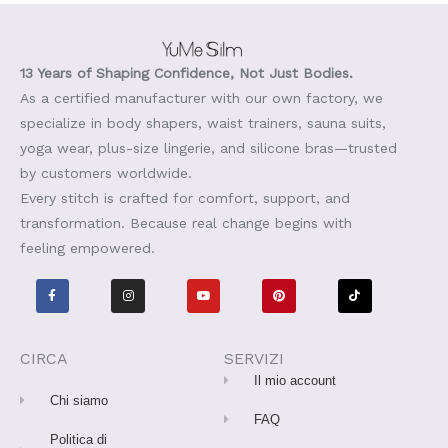
13 Years of Shaping Confidence, Not Just Bodies.
As a certified manufacturer with our own factory, we
specialize in body shapers, waist trainers, sauna suits,
yoga wear, plus-size lingerie, and silicone bras—trusted
by customers worldwide.
Every stitch is crafted for comfort, support, and
transformation. Because real change begins with
feeling empowered.
F
I
Y
P
T
a
n
o
i
i
c
s
u
n
k
e
t
t
t
t
b
a
u
e
o
o
g
b
r
k
o
r
e
e
CIRCA
SERVIZI
k
a
s
-
m
t
Il mio account
f
Chi siamo
FAQ
Politica di