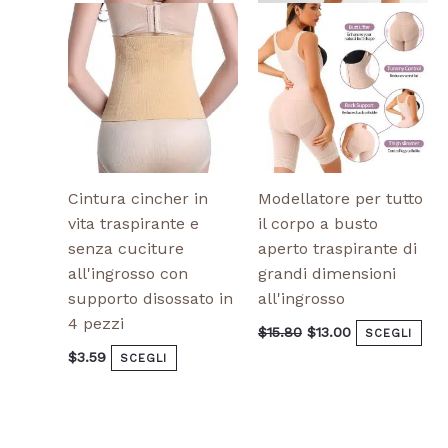
possono
pos
essere
ess
scelte
sce
nella
nel
pagina
pag
del
del
prodotto
pro
Cintura cincher in
Modellatore per tutto
vita traspirante e
il corpo a busto
senza cuciture
aperto traspirante di
all'ingrosso con
grandi dimensioni
supporto disossato in
all'ingrosso
4 pezzi
$
15.80
$
13.00
SCEGLI
$
3.59
SCEGLI