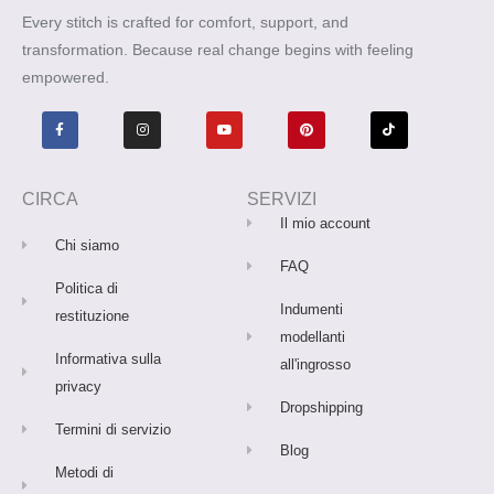
Every stitch is crafted for comfort, support, and
transformation. Because real change begins with feeling
empowered.
F
I
Y
P
T
a
n
o
i
i
c
s
u
n
k
e
t
t
t
t
b
a
u
e
o
o
g
b
r
k
o
r
e
e
CIRCA
SERVIZI
k
a
s
-
m
t
Il mio account
f
Chi siamo
FAQ
Politica di
Indumenti
restituzione
modellanti
Informativa sulla
all'ingrosso
privacy
Dropshipping
Termini di servizio
Blog
Metodi di