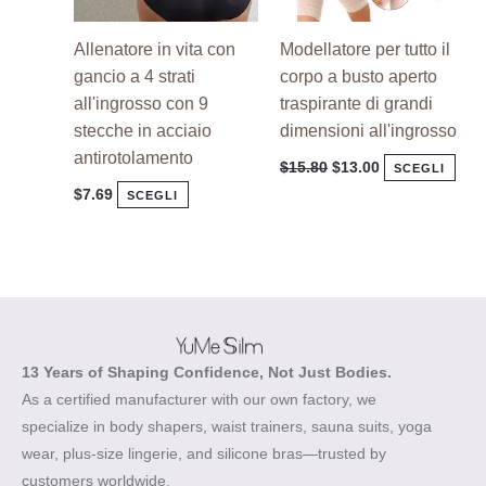
prodotto
prod
Allenatore in vita con
Modellatore per tutto il
gancio a 4 strati
corpo a busto aperto
all'ingrosso con 9
traspirante di grandi
stecche in acciaio
dimensioni all'ingrosso
antirotolamento
$
15.80
$
13.00
SCEGLI
$
7.69
SCEGLI
13 Years of Shaping Confidence, Not Just Bodies.
As a certified manufacturer with our own factory, we
specialize in body shapers, waist trainers, sauna suits, yoga
wear, plus-size lingerie, and silicone bras—trusted by
customers worldwide.