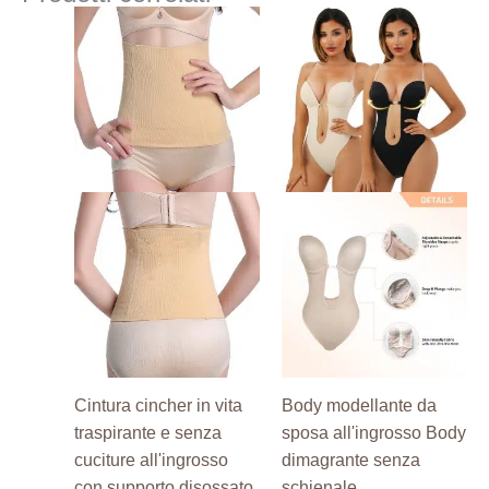
Questo
Questo
prodotto
prodotto
ha
ha
più
più
varianti.
varianti.
Le
Le
opzioni
opzioni
possono
possono
essere
essere
scelte
scelte
nella
nella
pagina
pagina
del
del
prodotto
prodotto
Cintura cincher in vita
Body modellante da
traspirante e senza
sposa all'ingrosso Body
cuciture all'ingrosso
dimagrante senza
con supporto disossato
schienale