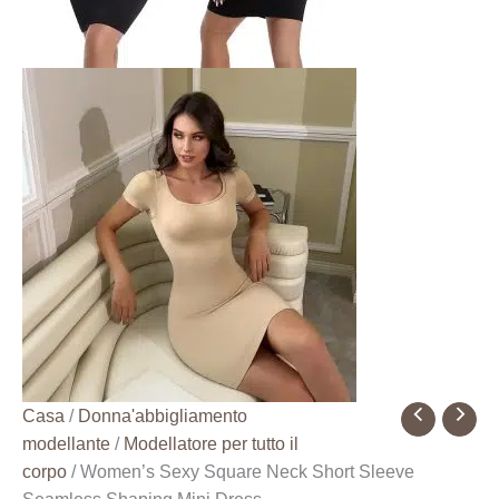
Quantità
Casa
/
Donna'abbigliamento
Women's
modellante
/
Modellatore per tutto il
Sexy
corpo
/ Women’s Sexy Square Neck Short Sleeve
Square