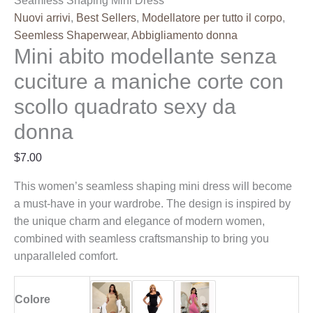
Seamless Shaping Mini Dress
Neck
Nuovi arrivi
,
Best Sellers
,
Modellatore per tutto il corpo
,
Short
Seemless Shaperwear
,
Abbigliamento donna
Mini abito modellante senza
Sleeve
Seamless
cuciture a maniche corte con
Shaping
scollo quadrato sexy da
Mini
Dress
donna
$
7.00
This women’s seamless shaping mini dress will become
a must-have in your wardrobe. The design is inspired by
the unique charm and elegance of modern women,
combined with seamless craftsmanship to bring you
unparalleled comfort.
Colore