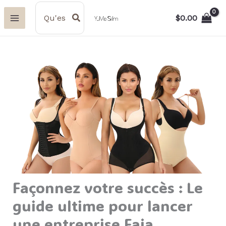
Aller
Search
for:
$
0.00
au
contenu
Façonnez votre succès : Le
guide ultime pour lancer
une entreprise Faja