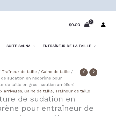
$
0.00
SUITE SAUNA
ENTRAÎNEUR DE LA TAILLE
té
/
Traîneur de taille
/
Gaine de taille
/
 de sudation en néoprène pour
ale
ur de taille en gros : soutien amélioré
ene
 arrivages
,
Gaine de taille
,
Traîneur de taille
ture de sudation en
r
rène pour entraîneur de