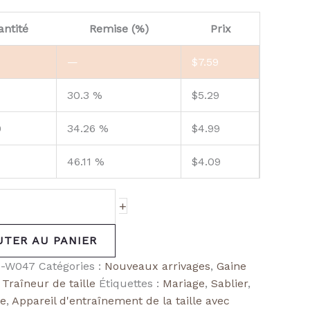
ntité
Remise (%)
Prix
—
$
7.59
30.3 %
$
5.29
9
34.26 %
$
4.99
46.11 %
$
4.09
+
UTER AU PANIER
-W047
Catégories :
Nouveaux arrivages
,
Gaine
,
Traîneur de taille
Étiquettes :
Mariage
,
Sablier
,
ce
,
Appareil d'entraînement de la taille avec