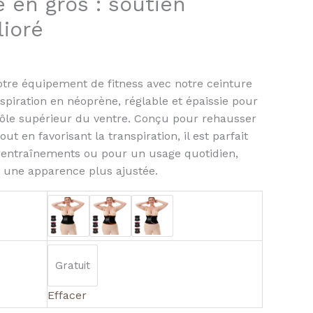
le en gros : soutien
ced
ioré
rt
otre équipement de fitness avec notre ceinture
nspiration en néoprène, réglable et épaissie pour
ôle supérieur du ventre. Conçu pour rehausser
 tout en favorisant la transpiration, il est parfait
 entraînements ou pour un usage quotidien,
 une apparence plus ajustée.
Gratuit
Effacer