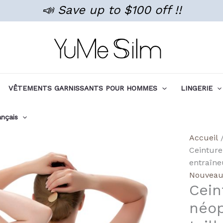
📣 Save up to $100 off !!
VÊTEMENTS GARNISSANTS POUR HOMMES
LINGERIE
ançais
quanti
Accueil
de
Ceinture
Wholes
entraîne
Neopr
Nouveaux
Cein
Waist
Traine
néop
Sweat