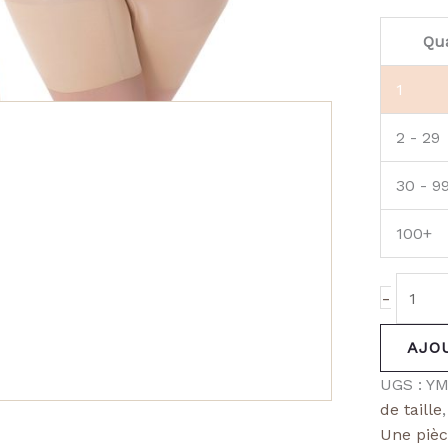
Qua
1
2 - 29
30 - 9
100+
-
AJO
UGS :
YM
de taille
Une piè