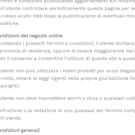
rmini e condizioni pubblicando aggiornamenti e/o modifich
ll'utente controllare periodicamente questa pagina per ve
accesso al sito Web dopo la pubblicazione di eventuali modi
odifiche.
ndizioni del negozio online
cettando i presenti Termini e condizioni, l'utente dichia
provincia di residenza, oppure di essere maggiorenne nel p
to il consenso a consentire l'utilizzo di questo sito a qua
utente non può utilizzare i nostri prodotti per scopi illegali
rvizio, violare le leggi vigenti nella propria giurisdizione (i
pyright).
utente non deve trasmettere worm o virus o qualsiasi codic
infrazione o la violazione di uno qualsiasi dei Termini co
ll'utente.
ndizioni generali