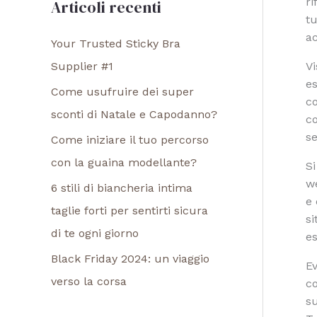
r
Articoli recenti
tu
ac
Your Trusted Sticky Bra
Vi
Supplier #1
es
Come usufruire dei super
co
sconti di Natale e Capodanno?
co
se
Come iniziare il tuo percorso
con la guaina modellante?
Si
we
6 stili di biancheria intima
e 
taglie forti per sentirti sicura
si
di te ogni giorno
es
Black Friday 2024: un viaggio
Ev
verso la corsa
co
su