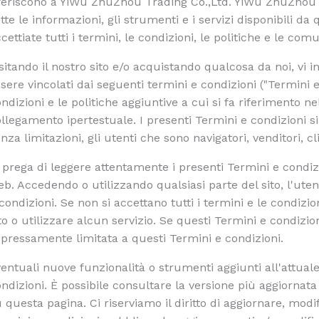
iferiscono a YiWu ZhuZhou Trading Co.,Ltd. YiWu ZhuZhou 
tte le informazioni, gli strumenti e i servizi disponibili da 
cettiate tutti i termini, le condizioni, le politiche e le com
sitando il nostro sito e/o acquistando qualcosa da noi, vi 
sere vincolati dai seguenti termini e condizioni ("Termini e
ndizioni e le politiche aggiuntive a cui si fa riferimento 
llegamento ipertestuale. I presenti Termini e condizioni si 
nza limitazioni, gli utenti che sono navigatori, venditori, c
 prega di leggere attentamente i presenti Termini e condizi
b. Accedendo o utilizzando qualsiasi parte del sito, l'uten
condizioni. Se non si accettano tutti i termini e le condiz
to o utilizzare alcun servizio. Se questi Termini e condizio
pressamente limitata a questi Termini e condizioni.
entuali nuove funzionalità o strumenti aggiunti all'attual
ndizioni. È possibile consultare la versione più aggiornat
 questa pagina. Ci riserviamo il diritto di aggiornare, modif