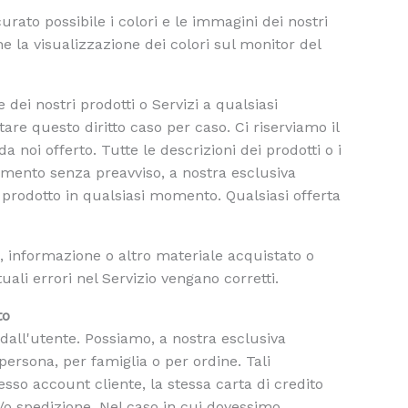
rato possibile i colori e le immagini dei nostri
 la visualizzazione dei colori sul monitor del
e dei nostri prodotti o Servizi a qualsiasi
are questo diritto caso per caso. Ci riserviamo il
da noi offerto. Tutte le descrizioni dei prodotti o i
momento senza preavviso, a nostra esclusiva
i prodotto in qualsiasi momento. Qualsiasi offerta
o, informazione o altro materiale acquistato o
uali errori nel Servizio vengano corretti.
to
to dall'utente. Possiamo, a nostra esclusiva
persona, per famiglia o per ordine. Tali
esso account cliente, la stessa carta di credito
 e/o spedizione. Nel caso in cui dovessimo