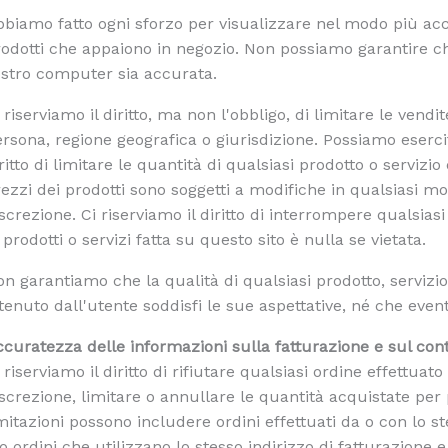
biamo fatto ogni sforzo per visualizzare nel modo più accu
odotti che appaiono in negozio. Non possiamo garantire che
ostro computer sia accurata.
 riserviamo il diritto, ma non l'obbligo, di limitare le vendit
rsona, regione geografica o giurisdizione. Possiamo esercit
ritto di limitare le quantità di qualsiasi prodotto o servizio 
ezzi dei prodotti sono soggetti a modifiche in qualsiasi 
screzione. Ci riserviamo il diritto di interrompere qualsias
 prodotti o servizi fatta su questo sito è nulla se vietata.
n garantiamo che la qualità di qualsiasi prodotto, servizi
tenuto dall'utente soddisfi le sue aspettative, né che event
curatezza delle informazioni sulla fatturazione e sul con
 riserviamo il diritto di rifiutare qualsiasi ordine effettua
screzione, limitare o annullare le quantità acquistate per 
mitazioni possono includere ordini effettuati da o con lo st
o ordini che utilizzano lo stesso indirizzo di fatturazione