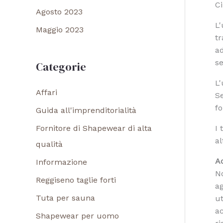
Ci
Agosto 2023
L'
Maggio 2023
tr
ad
se
Categorie
L'
Affari
Se
fo
Guida all'imprenditorialità
Fornitore di Shapewear di alta
I 
al
qualità
A
Informazione
No
Reggiseno taglie forti
ag
Tuta per sauna
ut
ac
Shapewear per uomo