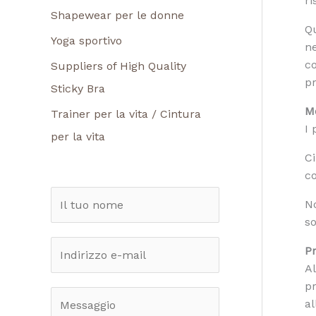
ri
Shapewear per le donne
Qu
Yoga sportivo
ne
co
Suppliers of High Quality
pr
Sticky Bra
Mo
Trainer per la vita / Cintura
I 
per la vita
Ci
co
N
No
o
so
m
E
Pr
e
Al
m
pr
*
a
M
al
i