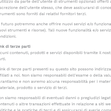
utilizzo da parte dell'utente di strumenti opzionali offerti 
screzione dell'utente stesso, che deve assicurarsi di conos
rumenti sono forniti dai relativi fornitori terzi.
 futuro potremmo anche offrire nuovi servizi e/o funzionali
ovi strumenti e risorse). Tali nuove funzionalità e/o servi
ndizioni.
nk di terze parti
cuni contenuti, prodotti e servizi disponibili tramite il no
rti.
link di terze parti presenti su questo sito possono indirizz
filiati a noi. Non siamo responsabili dell'esame o della v
rantiamo e non avremo alcuna responsabilità per i materiali 
teriale, prodotto o servizio di terzi.
n siamo responsabili di eventuali danni o pregiudizi legati a
ntenuti o altre transazioni effettuate in relazione a siti w
litiche e le pratiche di terzi e di assicurarsi di averle co