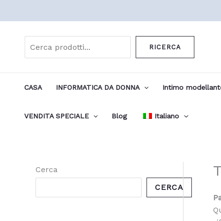
Vai
al
Cerca
contenuto
RICERCA
CASA
INFORMATICA DA DONNA
Intimo modellan
VENDITA SPECIALE
Blog
Italiano
T
Cerca
CERCA
P
Qu