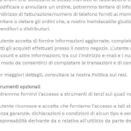
dificare o annullare un ordine, potremmo tentare di info
indirizzo di fatturazione/numero di telefono forniti al momen
mitare o vietare gli ordini che, a nostro insindacabile giu
venditori o distributori.
utente accetta di fornire informazioni aggiornate, complet
tti gli acquisti effettuati presso il nostro negozio. L'uten
count e altre informazioni, tra cui l'indirizzo e-mail e i n
 modo da consentirci di completare le transazioni e di con
r maggiori dettagli, consultare la nostra Politica sui resi.
trumenti opzionali
tremmo fornirvi l'accesso a strumenti di terzi sui quali 
utente riconosce e accetta che forniamo l'accesso a tali s
nza garanzie, dichiarazioni o condizioni di alcun tipo e
sponsabilità derivante da o relativa all'utilizzo da parte de