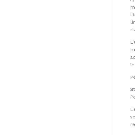
mo
l'
li
ri
L'
tu
ac
in
Pe
S
Po
L'
se
re