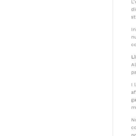
L'
di
st
In
nu
co
Li
Al
pa
I 
af
ga
ma
No
co
po