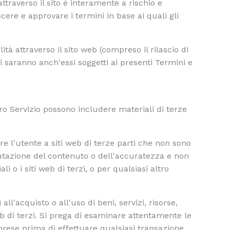
attraverso il sito è interamente a rischio e
cere e approvare i termini in base ai quali gli
tà attraverso il sito web (compreso il rilascio di
zi saranno anch'essi soggetti ai presenti Termini e
stro Servizio possono includere materiali di terze
are l'utente a siti web di terze parti che non sono
alutazione del contenuto o dell'accuratezza e non
o i siti web di terzi, o per qualsiasi altro
ll'acquisto o all'uso di beni, servizi, risorse,
eb di terzi. Si prega di esaminare attentamente le
mprese prima di effettuare qualsiasi transazione.