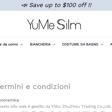
📣 Save up to $100 off !!
te da uomo
BIANCHERIA
COSTUME DA BAGNO
A
ermini e condizioni
anoramica
esto sito web è gestito da YiWu ZhuZhou Trading Co.,Ltd. In tu