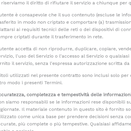
 riserviamo il diritto di rifiutare il servizio a chiunque pe
utente è consapevole che il suo contenuto (escluse le info
asferito in modo non criptato e comportare (a) trasmission
attarsi ai requisiti tecnici delle reti o dei dispositivi di co
mpre criptati durante il trasferimento in rete.
utente accetta di non riprodurre, duplicare, copiare, vende
rvizio, l'uso del Servizio o l'accesso al Servizio o qualsiasi
rnito il servizio, senza l'espressa autorizzazione scritta da
titoli utilizzati nel presente contratto sono inclusi solo 
tro modo i presenti Termini.
ccuratezza, completezza e tempestività delle informazion
n siamo responsabili se le informazioni rese disponibili 
giornate. Il materiale contenuto in questo sito è fornito s
ilizzato come unica base per prendere decisioni senza con
curate, più complete o più tempestive. Qualsiasi affidame