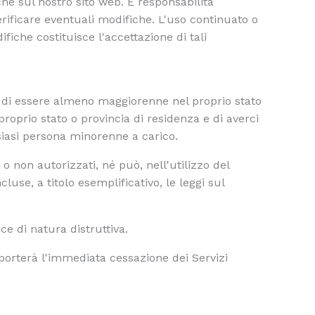
e sul nostro sito web. È responsabilità
rificare eventuali modifiche. L'uso continuato o
fiche costituisce l'accettazione di tali
ra di essere almeno maggiorenne nel proprio stato
roprio stato o provincia di residenza e di averci
lsiasi persona minorenne a carico.
 o non autorizzati, né può, nell'utilizzo del
ncluse, a titolo esemplificativo, le leggi sul
e di natura distruttiva.
mporterà l'immediata cessazione dei Servizi