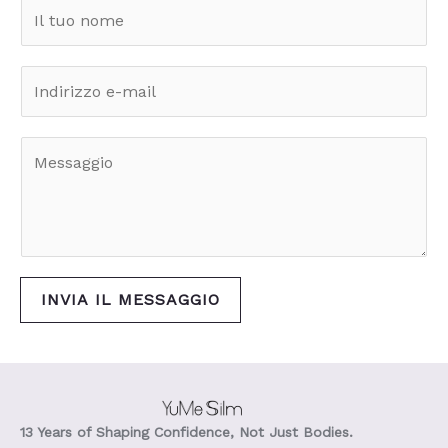
N
o
m
E
e
m
*
a
M
i
e
l
s
*
s
a
INVIA IL MESSAGGIO
g
g
i
o
13 Years of Shaping Confidence, Not Just Bodies.
*