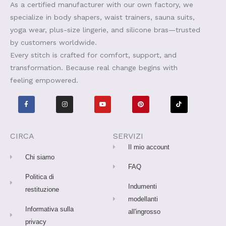
As a certified manufacturer with our own factory, we
specialize in body shapers, waist trainers, sauna suits,
yoga wear, plus-size lingerie, and silicone bras—trusted
by customers worldwide.
Every stitch is crafted for comfort, support, and
transformation. Because real change begins with
feeling empowered.
F
I
Y
P
T
a
n
o
i
i
c
s
u
n
k
e
t
t
t
t
b
a
u
e
o
o
g
b
r
k
o
r
e
e
CIRCA
SERVIZI
k
a
s
-
m
t
Il mio account
f
Chi siamo
FAQ
Politica di
Indumenti
restituzione
modellanti
Informativa sulla
all'ingrosso
privacy